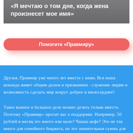
«Я мечтаю о том дне, когда жена
произнесет мое имя»
Помогите «Правмиру»
Друзья, Правмир уже много лет вместе с вами. Вся наша
команда живет общим делом и призванием - служение людям и
возможность сделать мир вокруг добрее и милосерднее!
Такое важное и большое дело можно делать только вместе.
Поэтому «Правмир» просит вас о поддержке. Например, 50
рублей в месяц это много или мало? Чашка кофе? Это не так
много для семейного бюджета, но это значительная сумма для