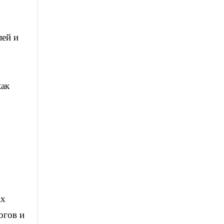
лей и
как
ах
огов и