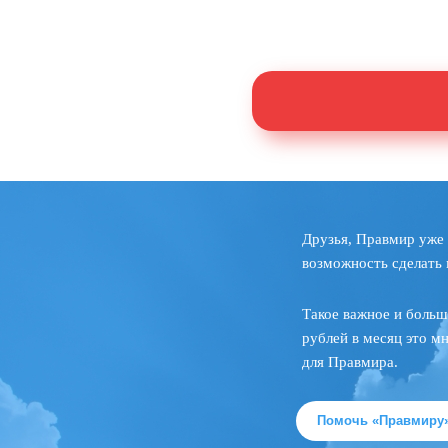
Друзья, Правмир уже 
возможность сделать 
Такое важное и больш
рублей в месяц это м
для Правмира.
Помочь «Правмиру