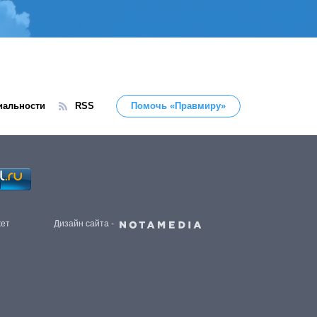
иальности
RSS
Помочь «Правмиру»
жет
Дизайн сайта -