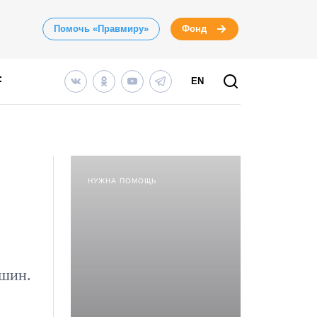
Помочь «Правмиру»
Фонд
EN
НУЖНА ПОМОЩЬ
ашин.