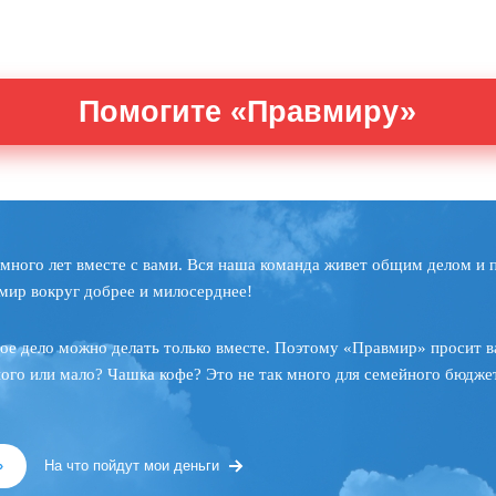
Помогите «Правмиру»
много лет вместе с вами. Вся наша команда живет общим делом и 
мир вокруг добрее и милосерднее!
ое дело можно делать только вместе. Поэтому «Правмир» просит в
ного или мало? Чашка кофе? Это не так много для семейного бюджет
»
На что пойдут мои деньги