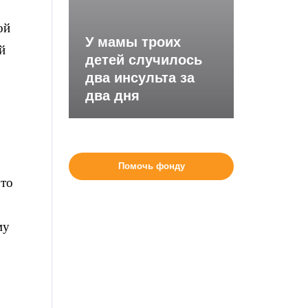
ой
У мамы троих
й
детей случилось
два инсульта за
два дня
Помочь фонду
что
му