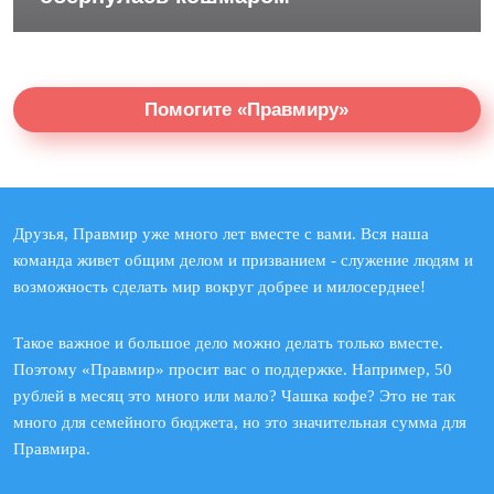
Помогите «Правмиру»
Друзья, Правмир уже много лет вместе с вами. Вся наша
команда живет общим делом и призванием - служение людям и
возможность сделать мир вокруг добрее и милосерднее!
Такое важное и большое дело можно делать только вместе.
Поэтому «Правмир» просит вас о поддержке. Например, 50
рублей в месяц это много или мало? Чашка кофе? Это не так
много для семейного бюджета, но это значительная сумма для
Правмира.