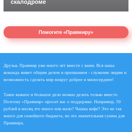
скалодроме
Помогите «Правмиру»
Друзья, Правмир уже много лет вместе с вами. Вся наша
команда живет общим делом и призванием - служение людям и
возможность сделать мир вокруг добрее и милосерднее!
Такое важное и большое дело можно делать только вместе.
Поэтому «Правмир» просит вас о поддержке. Например, 50
рублей в месяц это много или мало? Чашка кофе? Это не так
много для семейного бюджета, но это значительная сумма для
Правмира.