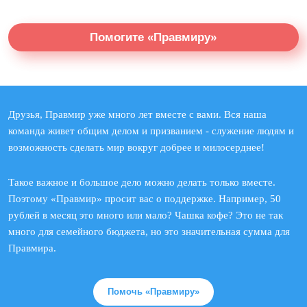
Помогите «Правмиру»
Друзья, Правмир уже много лет вместе с вами. Вся наша
команда живет общим делом и призванием - служение людям и
возможность сделать мир вокруг добрее и милосерднее!
Такое важное и большое дело можно делать только вместе.
Поэтому «Правмир» просит вас о поддержке. Например, 50
рублей в месяц это много или мало? Чашка кофе? Это не так
много для семейного бюджета, но это значительная сумма для
Правмира.
Помочь «Правмиру»