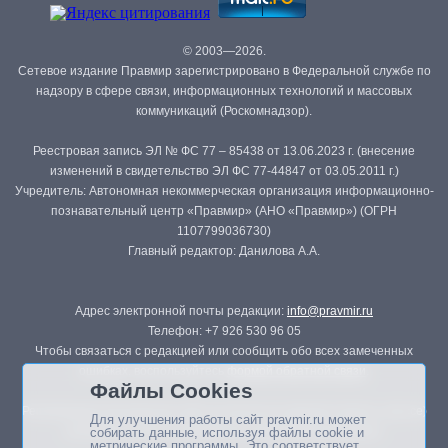
© 2003—2026.
Сетевое издание Правмир зарегистрировано в Федеральной службе по
надзору в сфере связи, информационных технологий и массовых
коммуникаций (Роскомнадзор).
Реестровая запись ЭЛ № ФС 77 – 85438 от 13.06.2023 г. (внесение
изменений в свидетельство ЭЛ ФС 77-44847 от 03.05.2011 г.)
Учредитель: Автономная некоммерческая организация информационно-
познавательный центр «Правмир» (АНО «Правмир») (ОГРН
1107799036730)
Главный редактор: Данилова А.А.
Адрес электронной почты редакции:
info@pravmir.ru
Телефон: +7 926 530 96 05
Чтобы связаться с редакцией или сообщить обо всех замеченных
ошибках, воспользуйтесь
формой обратной связи
.
Файлы Cookies
Републикация материалов сайта в печатных изданиях (книгах, прессе)
Для улучшения работы сайт pravmir.ru может
возможна только с письменного разрешения редакции.
собирать данные, используя файлы cookie и
метрические программы. Это соответствует