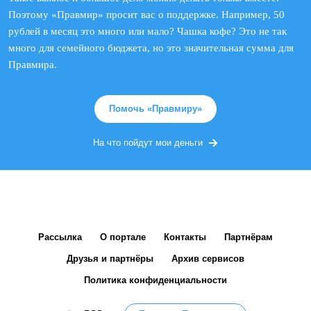
Поэтому «Правмир» просит вас о поддержке. Например, 50
рублей в месяц это много или мало? Чашка кофе? Это не так
много для семейного бюджета, но это значительная сумма для
Правмира.
Помочь «Правмиру»
На что пойдут мои деньги
Рассылка
О портале
Контакты
Партнёрам
Друзья и партнёры
Архив сервисов
Политика конфиденциальности