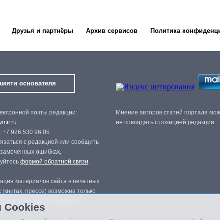
Друзья и партнёры
Архив сервисов
Политика конфиденц
амяти основателя
ектронной почты редакции:
Мнение авторов статей портала мо
mir.ru
не совпадать с позицией редакции.
 +7 926 530 96 05
язаться с редакцией или сообщить
 замеченных ошибках,
зуйтесь
формой обратной связи
.
ация материалов сайта в печатных
 (книгах, прессе) возможна только
нного разрешения редакции.
 Cookies