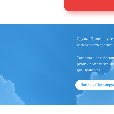
Друзья, Правмир уже 
возможность сделать 
Такое важное и больш
рублей в месяц это м
для Правмира.
Помочь «Правмиру