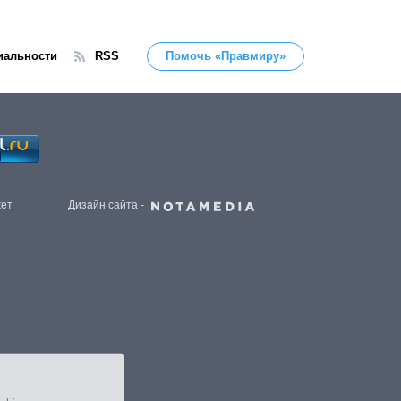
иальности
RSS
Помочь «Правмиру»
жет
Дизайн сайта -