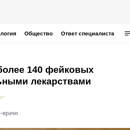
логия
Общество
Ответ специалиста
более 140 фейковых
ьными лекарствами
ИР"
-врачи