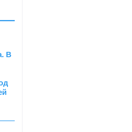
. В
од
ей