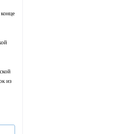
 конце
кой
ской
ок из