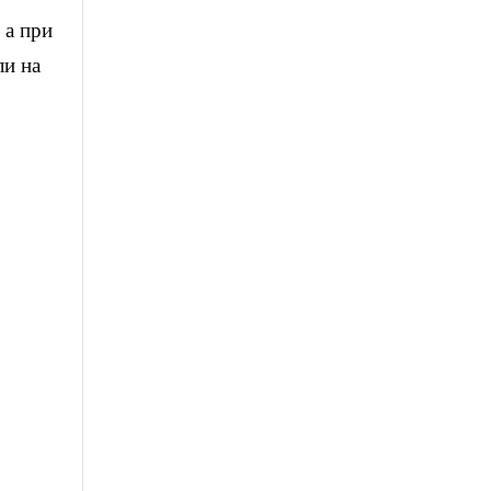
 а при
ли на