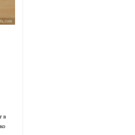
els.com
т в
ько