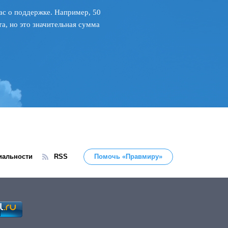
ас о поддержке. Например, 50
а, но это значительная сумма
иальности
RSS
Помочь «Правмиру»