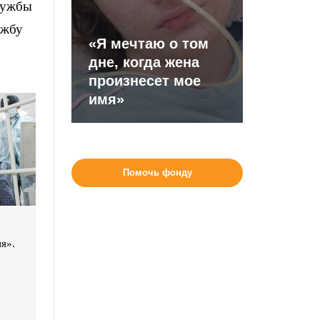
лужбы
ужбу
«Я мечтаю о том
дне, когда жена
произнесет мое
имя»
Помочь фонду
я».