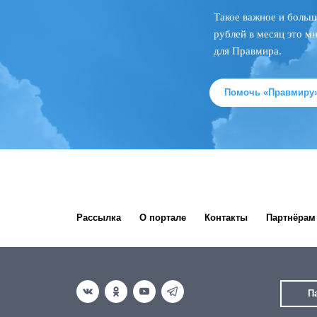
Такое важное и больш
рублей в месяц это м
для Правмира.
Помочь «Правмиру
Рассылка
О портале
Контакты
Партнёрам
П