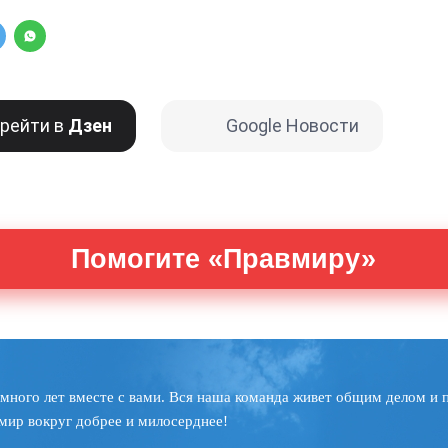
рейти в
Дзен
Google Новости
Помогите «Правмиру»
много лет вместе с вами. Вся наша команда живет общим делом и 
мир вокруг добрее и милосерднее!