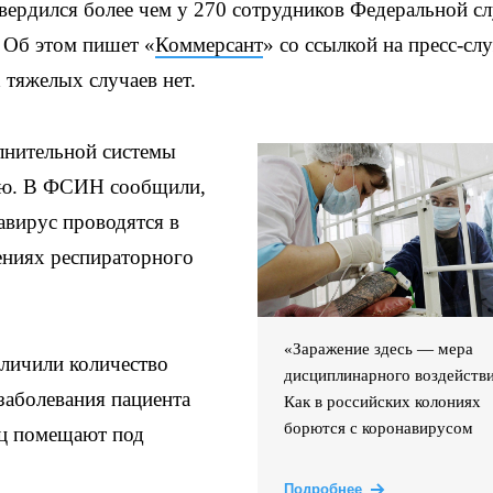
ердился более чем у 270 сотрудников Федеральной с
 Об этом пишет «
Коммерсант
» со ссылкой на пресс-сл
тяжелых случаев нет.
лнительной системы
цию. В ФСИН сообщили,
авирус проводятся в
ениях респираторного
«Заражение здесь — мера
еличили количество
дисциплинарного воздействи
заболевания пациента
Как в российских колониях
борются с коронавирусом
иц помещают под
Подробнее