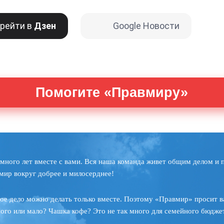
рейти в
Дзен
Google Новости
Помогите «Правмиру»
много лет вместе с вами. Вся наша команда живет общим делом и 
мир вокруг добрее и милосерднее!
ое дело можно делать только вместе. Поэтому «Правмир» просит в
ного или мало? Чашка кофе? Это не так много для семейного бюджет