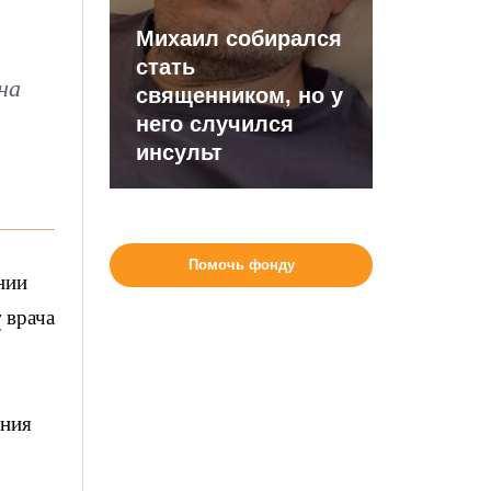
Михаил собирался
стать
на
священником, но у
него случился
инсульт
Помочь фонду
нии
т
врача
ения