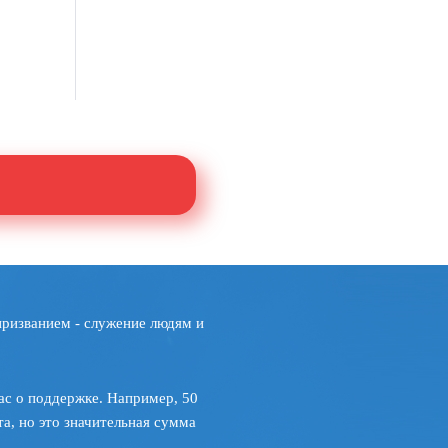
призванием - служение людям и
ас о поддержке. Например, 50
а, но это значительная сумма