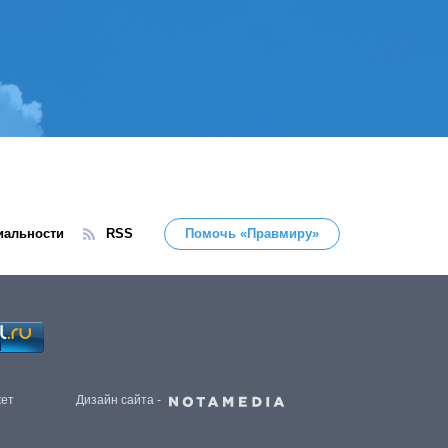
иальности
RSS
Помочь «Правмиру»
жет
Дизайн сайта -