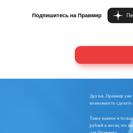
Пе
Подпишитесь на Правмир
Друзья, Правмир уже 
возможность сделать 
Такое важное и больш
рублей в месяц это м
для Правмира.