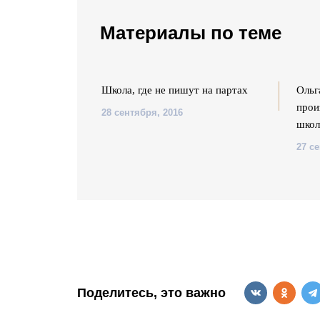
Материалы по теме
ссказала
Школа, где не пишут на партах
Ольг
о отмене
прои
28 сентября, 2016
оле
школ
27 с
Поделитесь, это важно