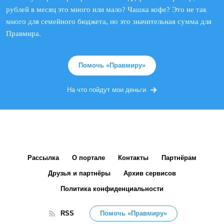
рублей в месяц это много или мало? Чашка кофе? Это не так
много для семейного бюджета, но это значительная сумма для
Правмира.
Помочь «Правмиру»
На что пойдут мои деньги
Рассылка
О портале
Контакты
Партнёрам
Друзья и партнёры
Архив сервисов
Политика конфиденциальности
RSS
Помочь «Правмиру»