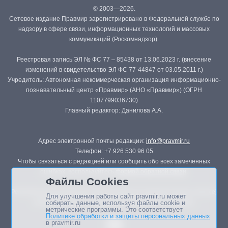
© 2003—2026.
Сетевое издание Правмир зарегистрировано в Федеральной службе по
надзору в сфере связи, информационных технологий и массовых
коммуникаций (Роскомнадзор).
Реестровая запись ЭЛ № ФС 77 – 85438 от 13.06.2023 г. (внесение
изменений в свидетельство ЭЛ ФС 77-44847 от 03.05.2011 г.)
Учредитель: Автономная некоммерческая организация информационно-
познавательный центр «Правмир» (АНО «Правмир») (ОГРН
1107799036730)
Главный редактор: Данилова А.А.
Адрес электронной почты редакции:
info@pravmir.ru
Телефон: +7 926 530 96 05
Чтобы связаться с редакцией или сообщить обо всех замеченных
ошибках, воспользуйтесь
формой обратной связи
.
Файлы Cookies
Републикация материалов сайта в печатных изданиях (книгах, прессе)
Для улучшения работы сайт pravmir.ru может
возможна только с письменного разрешения редакции.
собирать данные, используя файлы cookie и
метрические программы. Это соответствует
Политике обработки и защиты персональных данных
в pravmir.ru