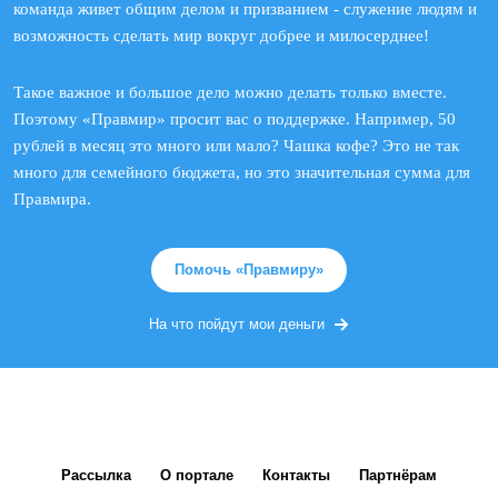
команда живет общим делом и призванием - служение людям и
возможность сделать мир вокруг добрее и милосерднее!
Такое важное и большое дело можно делать только вместе.
Поэтому «Правмир» просит вас о поддержке. Например, 50
рублей в месяц это много или мало? Чашка кофе? Это не так
много для семейного бюджета, но это значительная сумма для
Правмира.
Помочь «Правмиру»
На что пойдут мои деньги
Рассылка
О портале
Контакты
Партнёрам