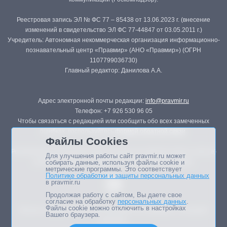
Реестровая запись ЭЛ № ФС 77 – 85438 от 13.06.2023 г. (внесение
изменений в свидетельство ЭЛ ФС 77-44847 от 03.05.2011 г.)
Учредитель: Автономная некоммерческая организация информационно-
познавательный центр «Правмир» (АНО «Правмир») (ОГРН
1107799036730)
Главный редактор: Данилова А.А.
Адрес электронной почты редакции:
info@pravmir.ru
Телефон: +7 926 530 96 05
Чтобы связаться с редакцией или сообщить обо всех замеченных
ошибках, воспользуйтесь
формой обратной связи
.
Файлы Cookies
Републикация материалов сайта в печатных изданиях (книгах, прессе)
Для улучшения работы сайт pravmir.ru может
возможна только с письменного разрешения редакции.
собирать данные, используя файлы cookie и
метрические программы. Это соответствует
Политике обработки и защиты персональных данных
в pravmir.ru
Продолжая работу с сайтом, Вы даете свое
согласие на обработку
персональных данных
.
Файлы cookie можно отключить в настройках
Мнение авторов статей портала может не совпадать с позицией
Вашего браузера.
редакции.