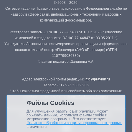
© 2003—2026.
Сетевое издание Правмир зарегистрировано в Федеральной службе по
надзору в сфере связи, информационных технологий и массовых
коммуникаций (Роскомнадзор).
Реестровая запись ЭЛ № ФС 77 – 85438 от 13.06.2023 г. (внесение
изменений в свидетельство ЭЛ ФС 77-44847 от 03.05.2011 г.)
Учредитель: Автономная некоммерческая организация информационно-
познавательный центр «Правмир» (АНО «Правмир») (ОГРН
1107799036730)
Главный редактор: Данилова А.А.
Адрес электронной почты редакции:
info@pravmir.ru
Телефон: +7 926 530 96 05
Чтобы связаться с редакцией или сообщить обо всех замеченных
ошибках, воспользуйтесь
формой обратной связи
.
Файлы Cookies
Републикация материалов сайта в печатных изданиях (книгах, прессе)
Для улучшения работы сайт pravmir.ru может
возможна только с письменного разрешения редакции.
собирать данные, используя файлы cookie и
метрические программы. Это соответствует
Политике обработки и защиты персональных данных
в pravmir.ru