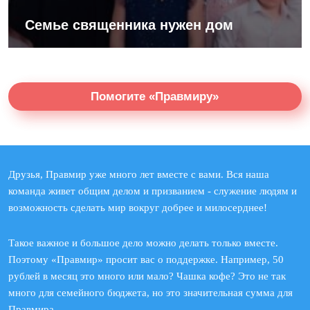
Семье священника нужен дом
Помогите «Правмиру»
Друзья, Правмир уже много лет вместе с вами. Вся наша
команда живет общим делом и призванием - служение людям и
возможность сделать мир вокруг добрее и милосерднее!
Такое важное и большое дело можно делать только вместе.
Поэтому «Правмир» просит вас о поддержке. Например, 50
рублей в месяц это много или мало? Чашка кофе? Это не так
много для семейного бюджета, но это значительная сумма для
Правмира.