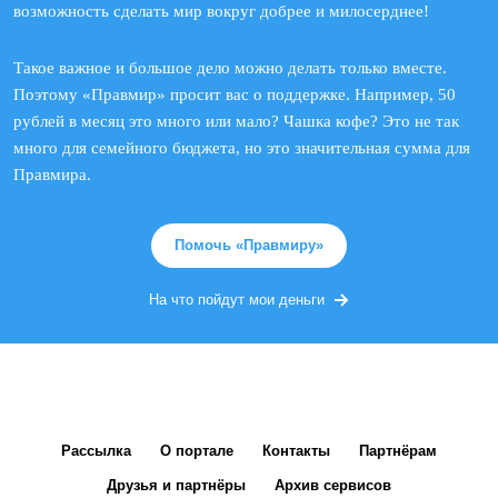
возможность сделать мир вокруг добрее и милосерднее!
Такое важное и большое дело можно делать только вместе.
Поэтому «Правмир» просит вас о поддержке. Например, 50
рублей в месяц это много или мало? Чашка кофе? Это не так
много для семейного бюджета, но это значительная сумма для
Правмира.
Помочь «Правмиру»
На что пойдут мои деньги
Рассылка
О портале
Контакты
Партнёрам
Друзья и партнёры
Архив сервисов