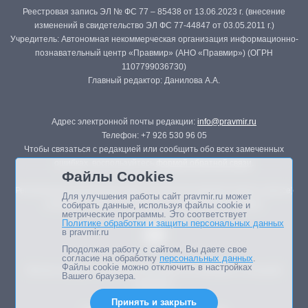
Реестровая запись ЭЛ № ФС 77 – 85438 от 13.06.2023 г. (внесение
изменений в свидетельство ЭЛ ФС 77-44847 от 03.05.2011 г.)
Учредитель: Автономная некоммерческая организация информационно-
познавательный центр «Правмир» (АНО «Правмир») (ОГРН
1107799036730)
Главный редактор: Данилова А.А.
Адрес электронной почты редакции:
info@pravmir.ru
Телефон: +7 926 530 96 05
Чтобы связаться с редакцией или сообщить обо всех замеченных
ошибках, воспользуйтесь
формой обратной связи
.
Файлы Cookies
Републикация материалов сайта в печатных изданиях (книгах, прессе)
Для улучшения работы сайт pravmir.ru может
возможна только с письменного разрешения редакции.
собирать данные, используя файлы cookie и
метрические программы. Это соответствует
Политике обработки и защиты персональных данных
в pravmir.ru
Продолжая работу с сайтом, Вы даете свое
согласие на обработку
персональных данных
.
Файлы cookie можно отключить в настройках
Мнение авторов статей портала может не совпадать с позицией
Вашего браузера.
редакции.
Принять и закрыть