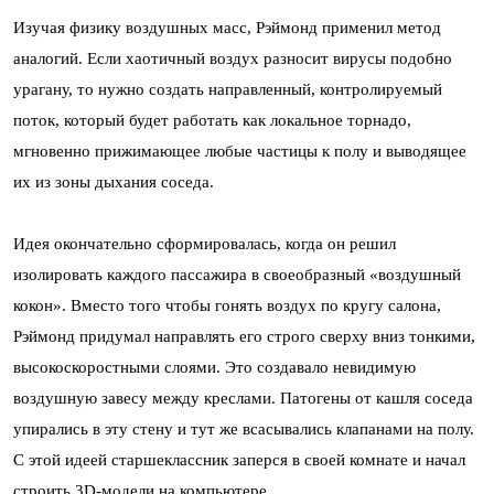
Изучая физику воздушных масс, Рэймонд применил метод
аналогий. Если хаотичный воздух разносит вирусы подобно
урагану, то нужно создать направленный, контролируемый
поток, который будет работать как локальное торнадо,
мгновенно прижимающее любые частицы к полу и выводящее
их из зоны дыхания соседа.
Идея окончательно сформировалась, когда он решил
изолировать каждого пассажира в своеобразный «воздушный
кокон». Вместо того чтобы гонять воздух по кругу салона,
Рэймонд придумал направлять его строго сверху вниз тонкими,
высокоскоростными слоями. Это создавало невидимую
воздушную завесу между креслами. Патогены от кашля соседа
упирались в эту стену и тут же всасывались клапанами на полу.
С этой идеей старшеклассник заперся в своей комнате и начал
строить 3D-модели на компьютере.