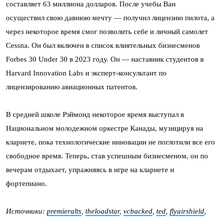
составляет 63 миллиона долларов. После учебы Ван
осуществил свою давнюю мечту — получил лицензию пилота, а
через некоторое время смог позволить себе и личный самолет
Cessna. Он был включен в список влиятельных бизнесменов
Forbes 30 Under 30 в 2023 году. Он — наставник студентов в
Harvard Innovation Labs и эксперт-консультант по
лицензированию авиационных патентов.
В средней школе Рэймонд некоторое время выступал в
Национальном молодежном оркестре Канады, музицируя на
кларнете, пока технологические инновации не поглотили все его
свободное время. Теперь, став успешным бизнесменом, он по
вечерам отдыхает, упражняясь в игре на кларнете и
фортепиано.
Источники:
premieralts
,
theloadstar
,
vcbacked
,
ted
,
flyairshield
,