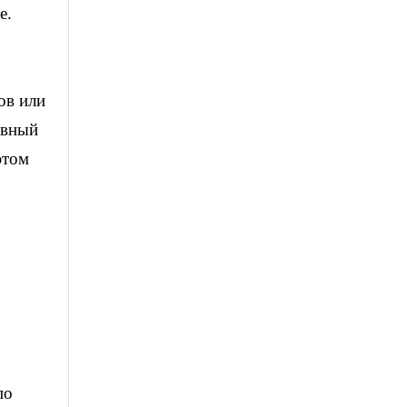
е.
ов или
авный
этом
по