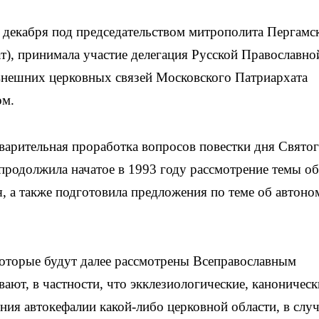
 декабря под председательством митрополита Пергамс
), принимала участие делегация Русской Православно
 внешних церковных связей Московского Патриархата
ом.
дварительная проработка вопросов повестки дня Святог
продолжила начатое в 1993 году рассмотрение темы об
я, а также подготовила предложения по теме об автоно
оторые будут далее рассмотрены Всеправославным
ют, в частности, что экклезиологические, каноническ
ния автокефалии какой-либо церковной области, в случ