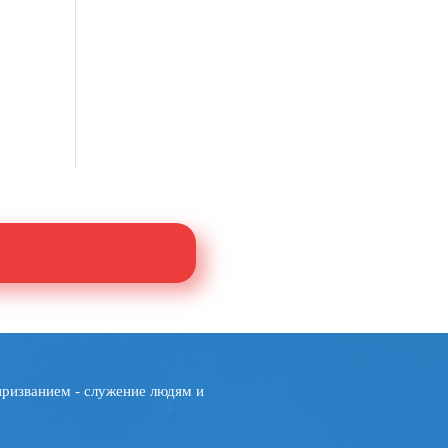
призванием - служение людям и