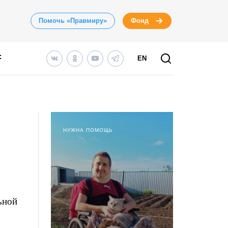
Помочь «Правмиру»
Фонд
EN
НУЖНА ПОМОЩЬ
ьной