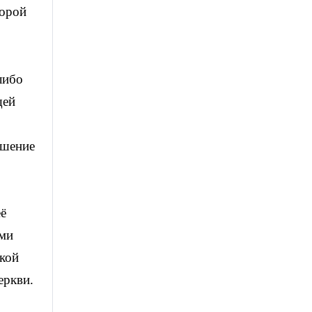
торой
либо
щей
ошение
ё
ыми
ской
еркви.