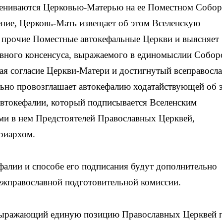
цениваются Церковью-Матерью на ее Поместном Собор
ние, Церковь-Мать извещает об этом Вселенскую
 прочие Поместные автокефальные Церкви и выясняет
авного консенсуса, выражаемого в единомыслии Собор
я согласие Церкви-Матери и достигнутый всеправосл
льно провозглашает автокефалию ходатайствующей об 
автокефалии, который подписывается Вселенским
ми в нем Предстоятелей Православных Церквей,
риархом.
алии и способе его подписания будут дополнительно
жправославной подготовительной комиссии.
 выражающий единую позицию Православных Церквей 