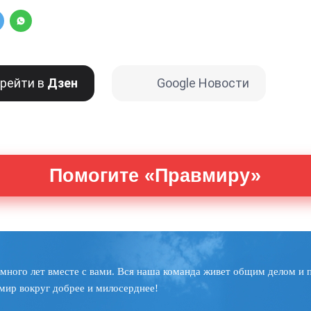
рейти в
Дзен
Google Новости
Помогите «Правмиру»
много лет вместе с вами. Вся наша команда живет общим делом и 
мир вокруг добрее и милосерднее!