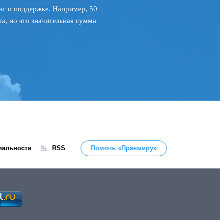
ас о поддержке. Например, 50
а, но это значительная сумма
иальности
RSS
Помочь «Правмиру»