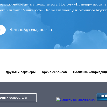
ое дело можно делать только вместе. Поэтому «Правмир» просит в
ного или мало? Чашка кофе? Это не так много для семейного бюджет
»
На что пойдут мои деньги
Друзья и партнёры
Архив сервисов
Политика конфиденц
амяти основателя