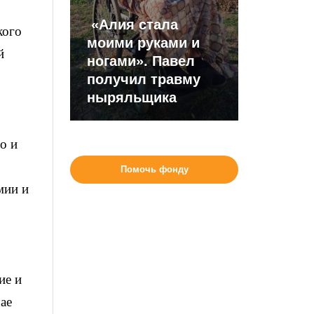
«Алия стала
кого
моими руками и
й
ногами». Павел
получил травму
ныряльщика
о и
Помочь фонду
мии и
ие и
ае