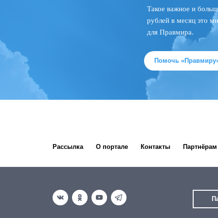
Такое важное и больш
рублей в месяц это м
для Правмира.
Помочь «Правмиру
Рассылка
О портале
Контакты
Партнёрам
П