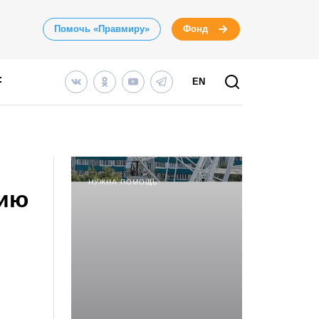
Помочь «Правмиру»
Фонд
EN
НУЖНА ПОМОЩЬ
цию