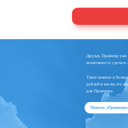
Друзья, Правмир уже 
возможность сделать 
Такое важное и больш
рублей в месяц это м
для Правмира.
Помочь «Правмиру