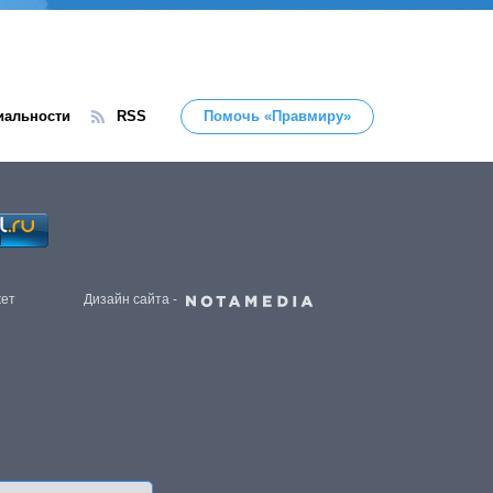
иальности
RSS
Помочь «Правмиру»
жет
Дизайн сайта -