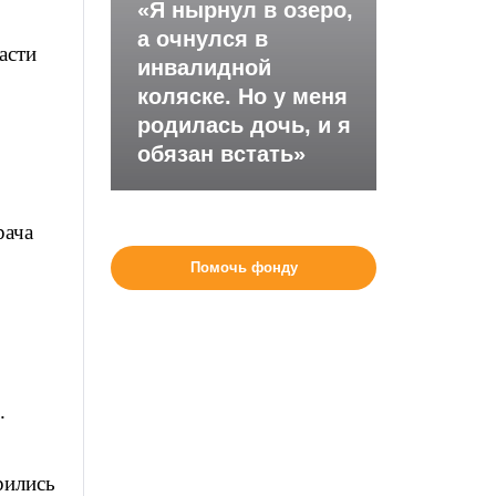
«Я нырнул в озеро,
а очнулся в
асти
инвалидной
коляске. Но у меня
родилась дочь, и я
обязан встать»
рача
Помочь фонду
.
рились