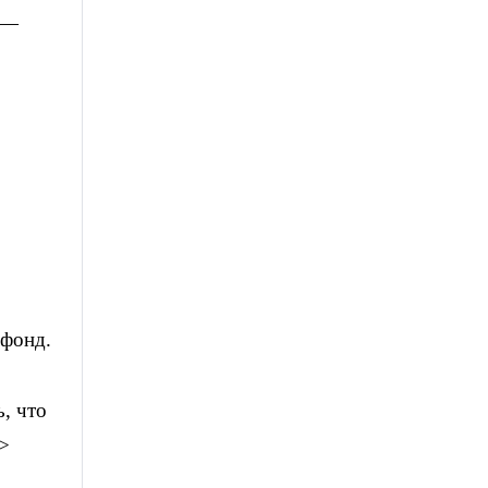
 —
 фонд.
, что
…>