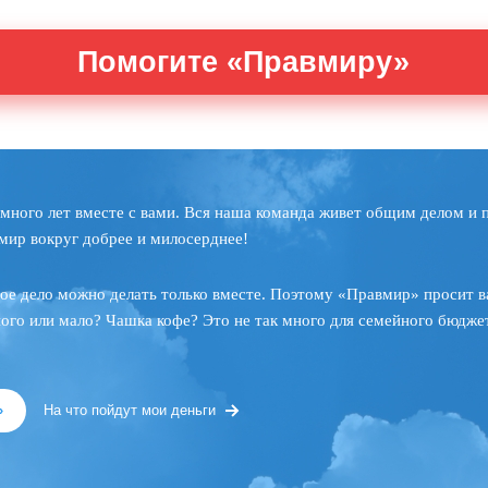
Помогите «Правмиру»
много лет вместе с вами. Вся наша команда живет общим делом и 
мир вокруг добрее и милосерднее!
ое дело можно делать только вместе. Поэтому «Правмир» просит в
ного или мало? Чашка кофе? Это не так много для семейного бюджет
»
На что пойдут мои деньги