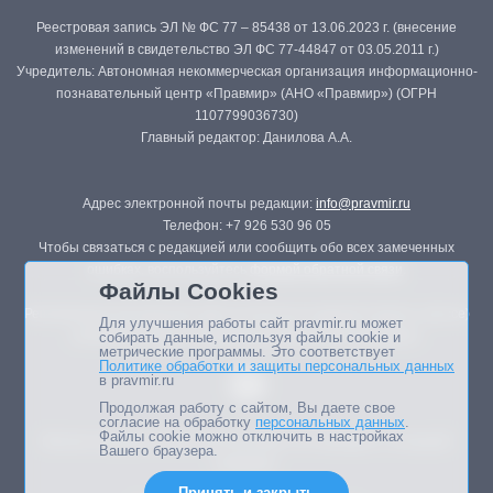
Реестровая запись ЭЛ № ФС 77 – 85438 от 13.06.2023 г. (внесение
изменений в свидетельство ЭЛ ФС 77-44847 от 03.05.2011 г.)
Учредитель: Автономная некоммерческая организация информационно-
познавательный центр «Правмир» (АНО «Правмир») (ОГРН
1107799036730)
Главный редактор: Данилова А.А.
Адрес электронной почты редакции:
info@pravmir.ru
Телефон: +7 926 530 96 05
Чтобы связаться с редакцией или сообщить обо всех замеченных
ошибках, воспользуйтесь
формой обратной связи
.
Файлы Cookies
Републикация материалов сайта в печатных изданиях (книгах, прессе)
Для улучшения работы сайт pravmir.ru может
возможна только с письменного разрешения редакции.
собирать данные, используя файлы cookie и
метрические программы. Это соответствует
Политике обработки и защиты персональных данных
в pravmir.ru
Продолжая работу с сайтом, Вы даете свое
согласие на обработку
персональных данных
.
Файлы cookie можно отключить в настройках
Мнение авторов статей портала может не совпадать с позицией
Вашего браузера.
редакции.
Принять и закрыть