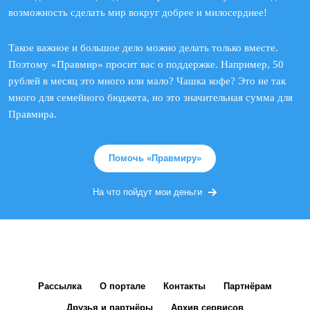
возможность сделать мир вокруг добрее и милосерднее!
Такое важное и большое дело можно делать только вместе.
Поэтому «Правмир» просит вас о поддержке. Например, 50
рублей в месяц это много или мало? Чашка кофе? Это не так
много для семейного бюджета, но это значительная сумма для
Правмира.
Помочь «Правмиру»
На что пойдут мои деньги
Рассылка
О портале
Контакты
Партнёрам
Друзья и партнёры
Архив сервисов