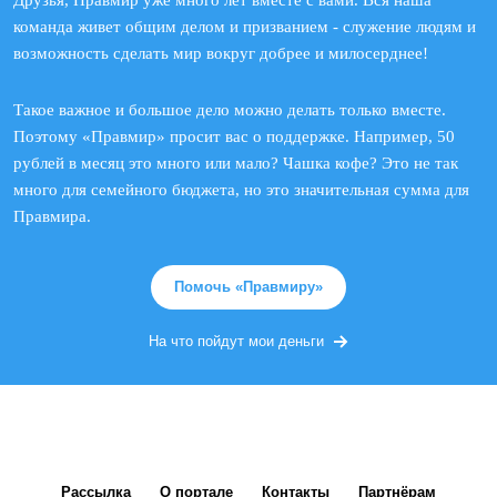
Друзья, Правмир уже много лет вместе с вами. Вся наша
команда живет общим делом и призванием - служение людям и
возможность сделать мир вокруг добрее и милосерднее!
Такое важное и большое дело можно делать только вместе.
Поэтому «Правмир» просит вас о поддержке. Например, 50
рублей в месяц это много или мало? Чашка кофе? Это не так
много для семейного бюджета, но это значительная сумма для
Правмира.
Помочь «Правмиру»
На что пойдут мои деньги
Рассылка
О портале
Контакты
Партнёрам