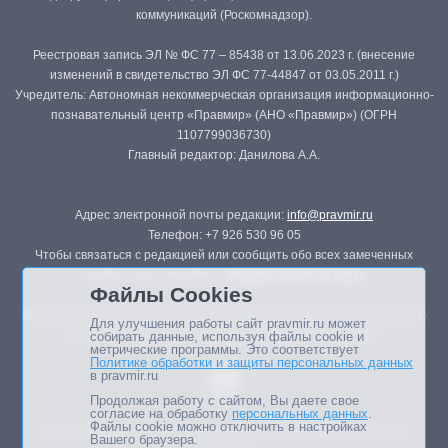
коммуникаций (Роскомнадзор).
Реестровая запись ЭЛ № ФС 77 – 85438 от 13.06.2023 г. (внесение
изменений в свидетельство ЭЛ ФС 77-44847 от 03.05.2011 г.)
Учредитель: Автономная некоммерческая организация информационно-
познавательный центр «Правмир» (АНО «Правмир») (ОГРН
1107799036730)
Главный редактор: Данилова А.А.
Адрес электронной почты редакции:
info@pravmir.ru
Телефон: +7 926 530 96 05
Чтобы связаться с редакцией или сообщить обо всех замеченных
ошибках, воспользуйтесь
формой обратной связи
.
Файлы Cookies
Републикация материалов сайта в печатных изданиях (книгах, прессе)
Для улучшения работы сайт pravmir.ru может
возможна только с письменного разрешения редакции.
собирать данные, используя файлы cookie и
метрические программы. Это соответствует
Политике обработки и защиты персональных данных
в pravmir.ru
Продолжая работу с сайтом, Вы даете свое
согласие на обработку
персональных данных
.
Файлы cookie можно отключить в настройках
Мнение авторов статей портала может не совпадать с позицией
Вашего браузера.