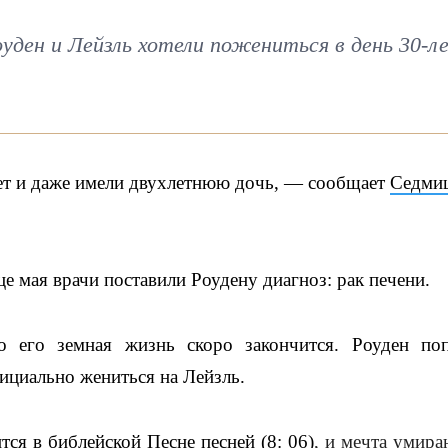
ден и Лейзль хотели пожениться в день 30-л
лет и даже имели двухлетнюю дочь, — сообщает
Седми
е мая врачи поставили Роудену диагноз: рак печени.
 его земная жизнь скоро закончится. Роуден по
циально жениться на Лейзль.
тся в библейской Песне песней (8: 06)
, и мечта умир