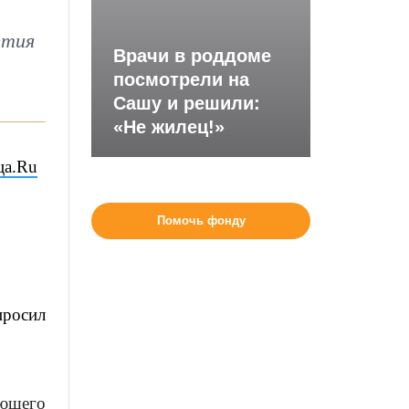
етия
Врачи в роддоме
посмотрели на
Сашу и решили:
«Не жилец!»
ца.Ru
Помочь фонду
просил
ающего