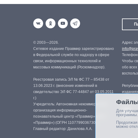
П
© 2003—2026.
Адрес эл
Сетевое издание Правмир зарегистрировано
info@prav
в Федеральной службе по надзору в сфере
Телефон:
связи, информационных технологий и
Чтобы св
массовых коммуникаций (Роскомнадзор).
обо всех
восполь
Реестровая запись ЭЛ № ФС 77 – 85438 от
13.06.2023 г. (внесение изменений в
Републик
свидетельство ЭЛ ФС 77-44847 от 03.05.2011
изданиях
г.)
с письме
Файлы
Учредитель: Автономная некоммерческая
организация информационно-
Для улучше
программы.
познавательный центр «Правмир» (АНО
Продолжая 
«Правмир») (ОГРН 1107799036730)
можно откл
Главный редактор: Данилова А.А.