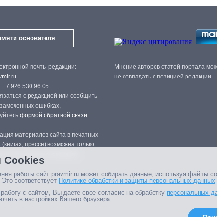
амяти основателя
ектронной почты редакции:
Мнение авторов статей портала мо
mir.ru
не совпадать с позицией редакции.
 +7 926 530 96 05
язаться с редакцией или сообщить
 замеченных ошибках,
зуйтесь
формой обратной связи
.
ация материалов сайта в печатных
 (книгах, прессе) возможна только
нного разрешения редакции.
 Cookies
ния работы сайт pravmir.ru может собирать данные, используя файлы co
 Это соответствует
Политике обработки и защиты персональных данных
работу с сайтом, Вы даете свое согласие на обработку
персональных д
ючить в настройках Вашего браузера.