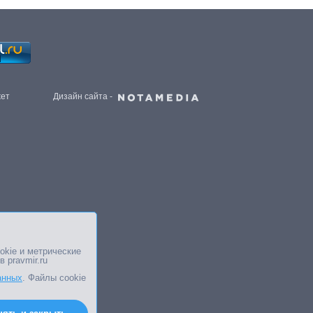
жет
Дизайн сайта -
okie и метрические
в pravmir.ru
анных
. Файлы cookie