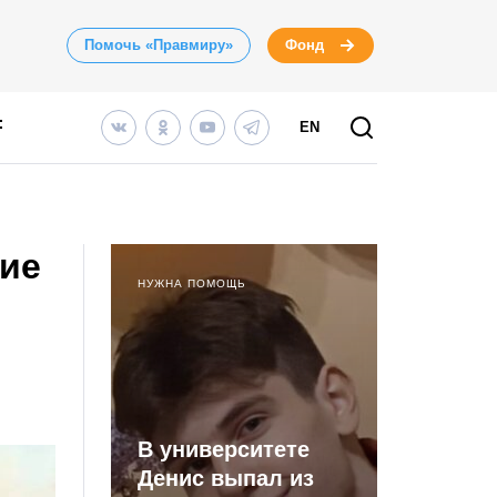
Помочь «Правмиру»
Фонд
EN
шие
НУЖНА ПОМОЩЬ
В университете
Денис выпал из