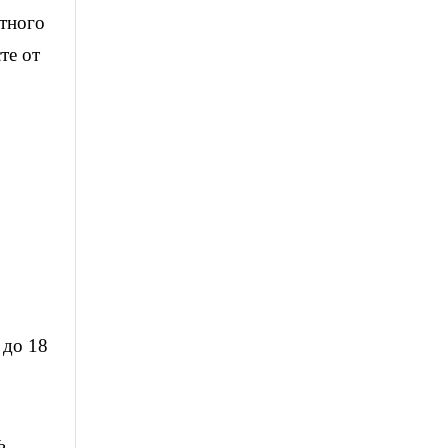
тного
те от
 до 18
ь