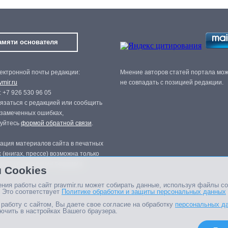
амяти основателя
ектронной почты редакции:
Мнение авторов статей портала мо
mir.ru
не совпадать с позицией редакции.
 +7 926 530 96 05
язаться с редакцией или сообщить
 замеченных ошибках,
зуйтесь
формой обратной связи
.
ация материалов сайта в печатных
 (книгах, прессе) возможна только
нного разрешения редакции.
 Cookies
ния работы сайт pravmir.ru может собирать данные, используя файлы co
 Это соответствует
Политике обработки и защиты персональных данных
работу с сайтом, Вы даете свое согласие на обработку
персональных д
ючить в настройках Вашего браузера.