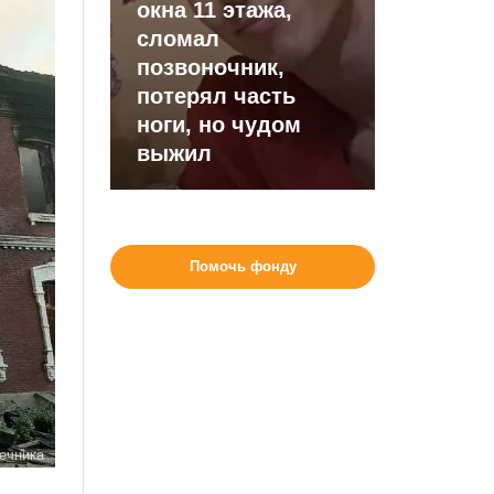
окна 11 этажа,
сломал
позвоночник,
потерял часть
ноги, но чудом
выжил
Помочь фонду
ечника