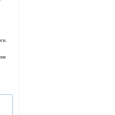
ги.
сем