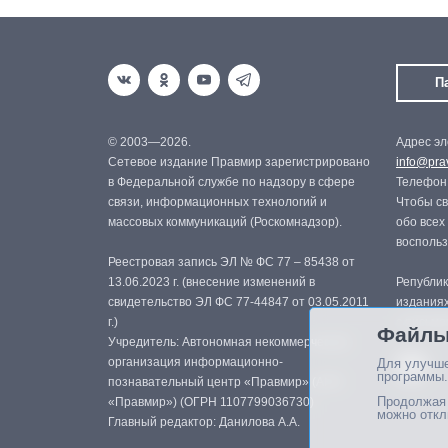
П
© 2003—2026.
Адрес эл
Сетевое издание Правмир зарегистрировано
info@prav
в Федеральной службе по надзору в сфере
Телефон:
связи, информационных технологий и
Чтобы св
массовых коммуникаций (Роскомнадзор).
обо всех
восполь
Реестровая запись ЭЛ № ФС 77 – 85438 от
13.06.2023 г. (внесение изменений в
Републик
свидетельство ЭЛ ФС 77-44847 от 03.05.2011
изданиях
г.)
с письме
Файлы
Учредитель: Автономная некоммерческая
организация информационно-
Для улучше
программы.
познавательный центр «Правмир» (АНО
Продолжая 
«Правмир») (ОГРН 1107799036730)
можно откл
Главный редактор: Данилова А.А.