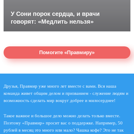
У Сони порок сердца, и врачи
говорят: «Медлить нельзя»
Помогите «Правмиру»
Друзья, Правмир уже много лет вместе с вами. Вся наша
команда живет общим делом и призванием - служение людям и
возможность сделать мир вокруг добрее и милосерднее!
Такое важное и большое дело можно делать только вместе.
Поэтому «Правмир» просит вас о поддержке. Например, 50
рублей в месяц это много или мало? Чашка кофе? Это не так