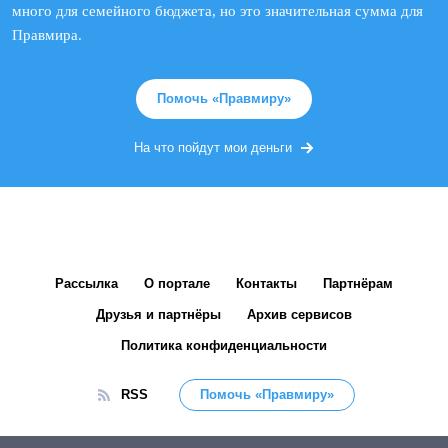
много для семейного бюджета, но это значительная сумма для
Правмира.
Помочь «Правмиру»
На что пойдут мои деньги
Рассылка
О портале
Контакты
Партнёрам
Друзья и партнёры
Архив сервисов
Политика конфиденциальности
RSS
Помочь «Правмиру»