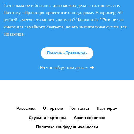
Такое важное и большое дело можно делать только вместе.
Поэтому «Правмир» просит вас о поддержке. Например, 50
рублей в месяц это много или мало? Чашка кофе? Это не так
много для семейного бюджета, но это значительная сумма для
Правмира.
Помочь «Правмиру»
На что пойдут мои деньги
Рассылка
О портале
Контакты
Партнёрам
Друзья и партнёры
Архив сервисов
Политика конфиденциальности