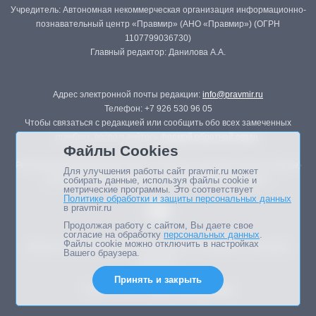
Учредитель: Автономная некоммерческая организация информационно-
познавательный центр «Правмир» (АНО «Правмир») (ОГРН
1107799036730)
Главный редактор: Данилова А.А.
Адрес электронной почты редакции:
info@pravmir.ru
Телефон: +7 926 530 96 05
Чтобы связаться с редакцией или сообщить обо всех замеченных
ошибках, воспользуйтесь
формой обратной связи
.
Файлы Cookies
Републикация материалов сайта в печатных изданиях (книгах, прессе)
Для улучшения работы сайт pravmir.ru может
возможна только с письменного разрешения редакции.
собирать данные, используя файлы cookie и
метрические программы. Это соответствует
Политике обработки и защиты персональных данных
в pravmir.ru
Продолжая работу с сайтом, Вы даете свое
согласие на обработку
персональных данных
.
Файлы cookie можно отключить в настройках
Мнение авторов статей портала может не совпадать с позицией
Вашего браузера.
редакции.
Принять и закрыть
Дизайн сайта -