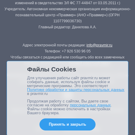
изменений в свидетельство ЭЛ ФС 77-44847 от 03.05.2011 г.)
Учредитель: Автономная некоммерческая организация информационно-
познавательный центр «Правмир» (АНО «Правмир») (ОГРН
1107799036730)
Главный редактор: Данилова А.А.
Адрес электронной почты редакции:
info@pravmir.ru
Телефон: +7 926 530 96 05
Чтобы связаться с редакцией или сообщить обо всех замеченных
ошибках, воспользуйтесь
формой обратной связи
.
Файлы Cookies
Републикация материалов сайта в печатных изданиях (книгах, прессе)
Для улучшения работы сайт pravmir.ru может
возможна только с письменного разрешения редакции.
собирать данные, используя файлы cookie и
метрические программы. Это соответствует
Политике обработки и защиты персональных данных
в pravmir.ru
Продолжая работу с сайтом, Вы даете свое
согласие на обработку
персональных данных
.
Файлы cookie можно отключить в настройках
Мнение авторов статей портала может не совпадать с позицией
Вашего браузера.
редакции.
Принять и закрыть
Дизайн сайта -