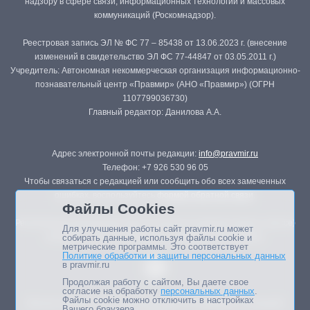
надзору в сфере связи, информационных технологий и массовых
коммуникаций (Роскомнадзор).
Реестровая запись ЭЛ № ФС 77 – 85438 от 13.06.2023 г. (внесение
изменений в свидетельство ЭЛ ФС 77-44847 от 03.05.2011 г.)
Учредитель: Автономная некоммерческая организация информационно-
познавательный центр «Правмир» (АНО «Правмир») (ОГРН
1107799036730)
Главный редактор: Данилова А.А.
Адрес электронной почты редакции:
info@pravmir.ru
Телефон: +7 926 530 96 05
Чтобы связаться с редакцией или сообщить обо всех замеченных
ошибках, воспользуйтесь
формой обратной связи
.
Файлы Cookies
Републикация материалов сайта в печатных изданиях (книгах, прессе)
Для улучшения работы сайт pravmir.ru может
возможна только с письменного разрешения редакции.
собирать данные, используя файлы cookie и
метрические программы. Это соответствует
Политике обработки и защиты персональных данных
в pravmir.ru
Продолжая работу с сайтом, Вы даете свое
согласие на обработку
персональных данных
.
Файлы cookie можно отключить в настройках
Мнение авторов статей портала может не совпадать с позицией
Вашего браузера.