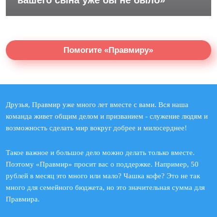
Помогите «Правмиру»
Друзья, Правмир уже много лет вместе с вами. Вся наша
команда живет общим делом и призванием - служение людям и
возможность сделать мир вокруг добрее и милосерднее!
Такое важное и большое дело можно делать только вместе.
Поэтому «Правмир» просит вас о поддержке. Например, 50
рублей в месяц это много или мало? Чашка кофе? Это не так
много для семейного бюджета, но это значительная сумма для
Правмира.