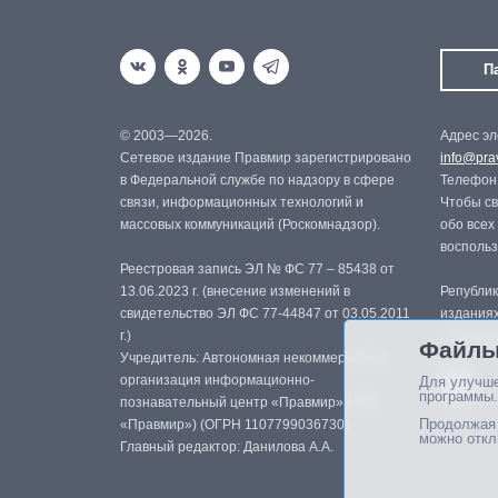
П
© 2003—2026.
Адрес эл
Сетевое издание Правмир зарегистрировано
info@prav
в Федеральной службе по надзору в сфере
Телефон:
связи, информационных технологий и
Чтобы св
массовых коммуникаций (Роскомнадзор).
обо всех
восполь
Реестровая запись ЭЛ № ФС 77 – 85438 от
13.06.2023 г. (внесение изменений в
Републик
свидетельство ЭЛ ФС 77-44847 от 03.05.2011
изданиях
г.)
с письме
Файлы
Учредитель: Автономная некоммерческая
организация информационно-
Для улучше
программы.
познавательный центр «Правмир» (АНО
Продолжая 
«Правмир») (ОГРН 1107799036730)
можно откл
Главный редактор: Данилова А.А.