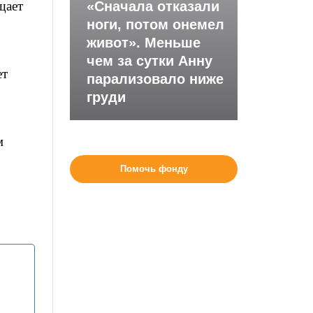
щает
«Сначала отказали
ноги, потом онемел
живот». Меньше
чем за сутки Анну
ет
парализовало ниже
груди
м
Помочь фонду