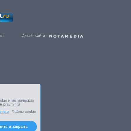
жет
Дизайн сайта -
okie и метрические
в pravmir.ru
анных
. Файлы cookie
нять и закрыть