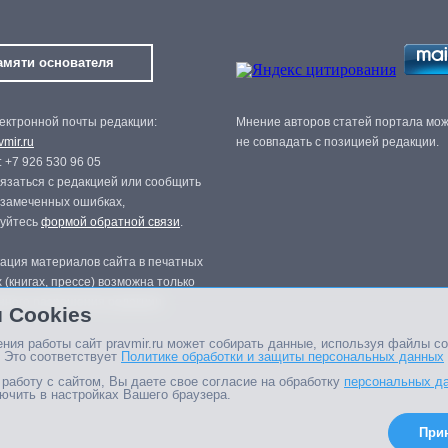
амяти основателя
ектронной почты редакции:
Мнение авторов статей портала мо
mir.ru
не совпадать с позицией редакции.
 +7 926 530 96 05
язаться с редакцией или сообщить
 замеченных ошибках,
зуйтесь
формой обратной связи
.
ация материалов сайта в печатных
 (книгах, прессе) возможна только
нного разрешения редакции.
 Cookies
ния работы сайт pravmir.ru может собирать данные, используя файлы co
 Это соответствует
Политике обработки и защиты персональных данных
работу с сайтом, Вы даете свое согласие на обработку
персональных д
ючить в настройках Вашего браузера.
При