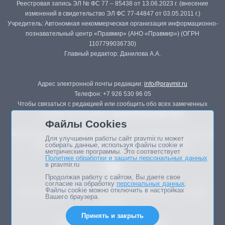
Реестровая запись ЭЛ № ФС 77 – 85438 от 13.06.2023 г. (внесение
изменений в свидетельство ЭЛ ФС 77-44847 от 03.05.2011 г.)
Учредитель: Автономная некоммерческая организация информационно-
познавательный центр «Правмир» (АНО «Правмир») (ОГРН
1107799036730)
Главный редактор: Данилова А.А.
Адрес электронной почты редакции:
info@pravmir.ru
Телефон: +7 926 530 96 05
Чтобы связаться с редакцией или сообщить обо всех замеченных
ошибках, воспользуйтесь
формой обратной связи
.
Файлы Cookies
Републикация материалов сайта в печатных изданиях (книгах, прессе)
Для улучшения работы сайт pravmir.ru может
возможна только с письменного разрешения редакции.
собирать данные, используя файлы cookie и
метрические программы. Это соответствует
Политике обработки и защиты персональных данных
в pravmir.ru
Продолжая работу с сайтом, Вы даете свое
согласие на обработку
персональных данных
.
Файлы cookie можно отключить в настройках
Мнение авторов статей портала может не совпадать с позицией
Вашего браузера.
редакции.
Принять и закрыть
Дизайн сайта -