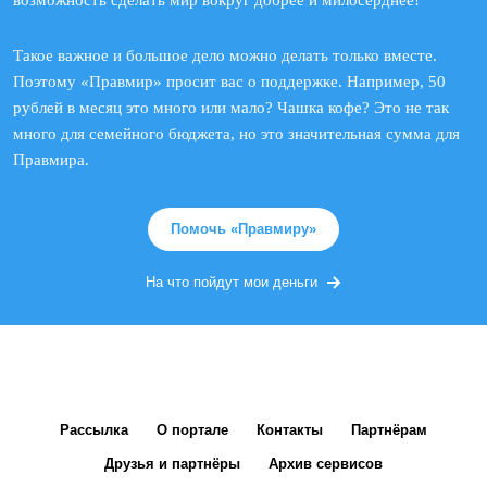
возможность сделать мир вокруг добрее и милосерднее!
Такое важное и большое дело можно делать только вместе.
Поэтому «Правмир» просит вас о поддержке. Например, 50
рублей в месяц это много или мало? Чашка кофе? Это не так
много для семейного бюджета, но это значительная сумма для
Правмира.
Помочь «Правмиру»
На что пойдут мои деньги
Рассылка
О портале
Контакты
Партнёрам
Друзья и партнёры
Архив сервисов