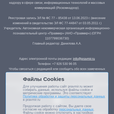
надзору в сфере связи, информационных технологий и массовых
коммуникаций (Роскомнадзор).
Реестровая запись ЭЛ № ФС 77 – 85438 от 13.06.2023 г. (внесение
изменений в свидетельство ЭЛ ФС 77-44847 от 03.05.2011 г.)
Учредитель: Автономная некоммерческая организация информационно-
познавательный центр «Правмир» (АНО «Правмир») (ОГРН
1107799036730)
Главный редактор: Данилова А.А.
Адрес электронной почты редакции:
info@pravmir.ru
Телефон: +7 926 530 96 05
Чтобы связаться с редакцией или сообщить обо всех замеченных
ошибках, воспользуйтесь
формой обратной связи
.
Файлы Cookies
Републикация материалов сайта в печатных изданиях (книгах, прессе)
Для улучшения работы сайт pravmir.ru может
возможна только с письменного разрешения редакции.
собирать данные, используя файлы cookie и
метрические программы. Это соответствует
Политике обработки и защиты персональных данных
в pravmir.ru
Продолжая работу с сайтом, Вы даете свое
согласие на обработку
персональных данных
.
Файлы cookie можно отключить в настройках
Мнение авторов статей портала может не совпадать с позицией