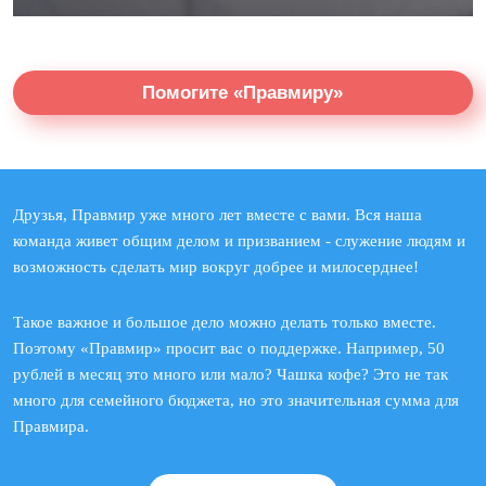
Помогите «Правмиру»
Друзья, Правмир уже много лет вместе с вами. Вся наша
команда живет общим делом и призванием - служение людям и
возможность сделать мир вокруг добрее и милосерднее!
Такое важное и большое дело можно делать только вместе.
Поэтому «Правмир» просит вас о поддержке. Например, 50
рублей в месяц это много или мало? Чашка кофе? Это не так
много для семейного бюджета, но это значительная сумма для
Правмира.