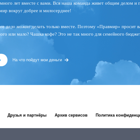
много лет вместе с вами. Вся наша команда живет общим делом и 
мир вокруг добрее и милосерднее!
ое дело можно делать только вместе. Поэтому «Правмир» просит в
ного или мало? Чашка кофе? Это не так много для семейного бюджет
»
На что пойдут мои деньги
Друзья и партнёры
Архив сервисов
Политика конфиденц