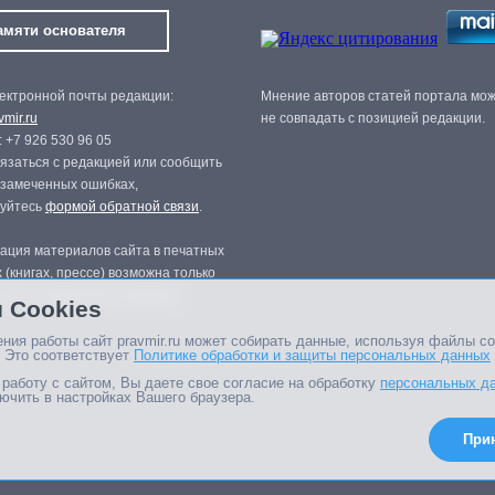
амяти основателя
ектронной почты редакции:
Мнение авторов статей портала мо
mir.ru
не совпадать с позицией редакции.
 +7 926 530 96 05
язаться с редакцией или сообщить
 замеченных ошибках,
зуйтесь
формой обратной связи
.
ация материалов сайта в печатных
 (книгах, прессе) возможна только
нного разрешения редакции.
 Cookies
ния работы сайт pravmir.ru может собирать данные, используя файлы co
 Это соответствует
Политике обработки и защиты персональных данных
работу с сайтом, Вы даете свое согласие на обработку
персональных д
ючить в настройках Вашего браузера.
При