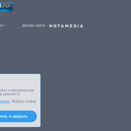
жет
Дизайн сайта -
okie и метрические
в pravmir.ru
анных
. Файлы cookie
нять и закрыть