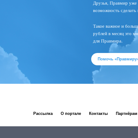
Друзья, Правмир уже 
возможность сделать 
Такое важное и больш
рублей в месяц это м
для Правмира.
Помочь «Правмиру
Рассылка
О портале
Контакты
Партнёрам