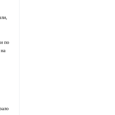
яли,
чи по
 на
зало