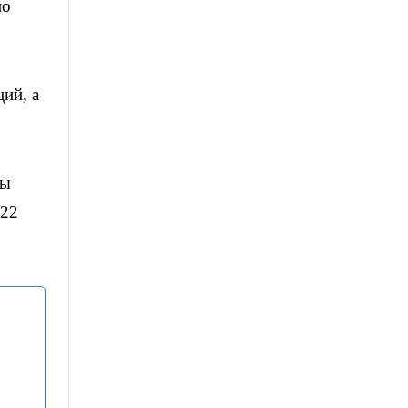
по
ий, а
ны
 22