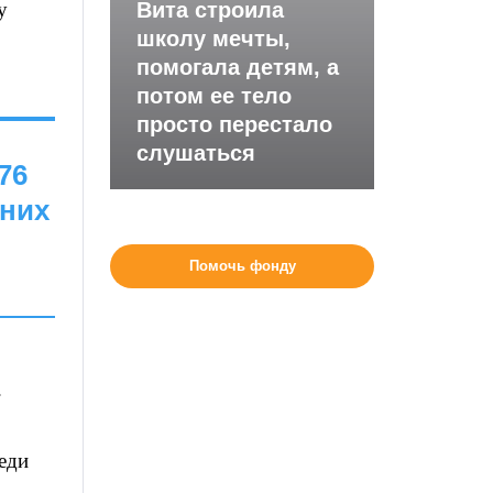
у
Вита строила
школу мечты,
помогала детям, а
потом ее тело
просто перестало
слушаться
76
нних
Помочь фонду
.
еди