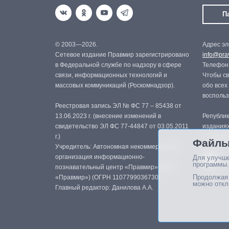
П
© 2003—2026.
Адрес эл
Сетевое издание Правмир зарегистрировано
info@prav
в Федеральной службе по надзору в сфере
Телефон:
связи, информационных технологий и
Чтобы св
массовых коммуникаций (Роскомнадзор).
обо всех
восполь
Реестровая запись ЭЛ № ФС 77 – 85438 от
13.06.2023 г. (внесение изменений в
Републик
свидетельство ЭЛ ФС 77-44847 от 03.05.2011
изданиях
г.)
с письме
Файлы
Учредитель: Автономная некоммерческая
организация информационно-
Для улучше
программы.
познавательный центр «Правмир» (АНО
Продолжая 
«Правмир») (ОГРН 1107799036730)
можно откл
Главный редактор: Данилова А.А.