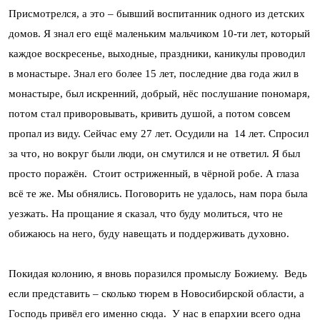
Присмотрелся, а это – бывший воспитанник одного из детских
домов. Я знал его ещё маленьким мальчиком 10-ти лет, который
каждое воскресенье, выходные, праздники, каникулы проводил
в монастыре. Знал его более 15 лет, последние два года жил в
монастыре, был искренний, добрый, нёс послушание пономаря,
потом стал приворовывать, кривить душой, а потом совсем
пропал из виду. Сейчас ему 27 лет. Осудили на 14 лет. Спросил
за что, но вокруг были люди, он смутился и не ответил. Я был
просто поражён. Стоит остриженный, в чёрной робе. А глаза
всё те же. Мы обнялись. Поговорить не удалось, нам пора была
уезжать. На прощание я сказал, что буду молиться, что не
обижаюсь на него, буду навещать и поддерживать духовно.
Покидая колонию, я вновь поразился промыслу Божиему. Ведь
если представить – сколько тюрем в Новосибирской области, а
Господь привёл его именно сюда. У нас в епархии всего одна