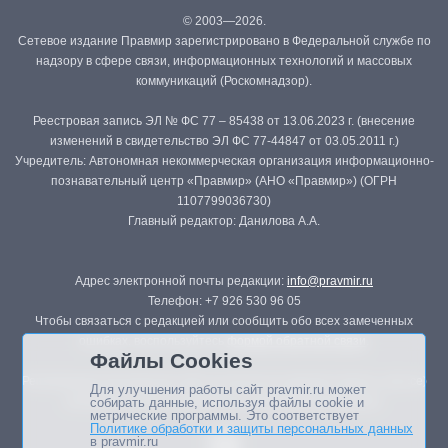
© 2003—2026.
Сетевое издание Правмир зарегистрировано в Федеральной службе по
надзору в сфере связи, информационных технологий и массовых
коммуникаций (Роскомнадзор).
Реестровая запись ЭЛ № ФС 77 – 85438 от 13.06.2023 г. (внесение
изменений в свидетельство ЭЛ ФС 77-44847 от 03.05.2011 г.)
Учредитель: Автономная некоммерческая организация информационно-
познавательный центр «Правмир» (АНО «Правмир») (ОГРН
1107799036730)
Главный редактор: Данилова А.А.
Адрес электронной почты редакции:
info@pravmir.ru
Телефон: +7 926 530 96 05
Чтобы связаться с редакцией или сообщить обо всех замеченных
ошибках, воспользуйтесь
формой обратной связи
.
Файлы Cookies
Републикация материалов сайта в печатных изданиях (книгах, прессе)
Для улучшения работы сайт pravmir.ru может
возможна только с письменного разрешения редакции.
собирать данные, используя файлы cookie и
метрические программы. Это соответствует
Политике обработки и защиты персональных данных
в pravmir.ru