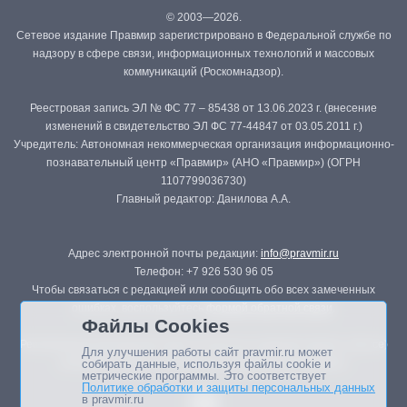
© 2003—2026.
Сетевое издание Правмир зарегистрировано в Федеральной службе по
надзору в сфере связи, информационных технологий и массовых
коммуникаций (Роскомнадзор).
Реестровая запись ЭЛ № ФС 77 – 85438 от 13.06.2023 г. (внесение
изменений в свидетельство ЭЛ ФС 77-44847 от 03.05.2011 г.)
Учредитель: Автономная некоммерческая организация информационно-
познавательный центр «Правмир» (АНО «Правмир») (ОГРН
1107799036730)
Главный редактор: Данилова А.А.
Адрес электронной почты редакции:
info@pravmir.ru
Телефон: +7 926 530 96 05
Чтобы связаться с редакцией или сообщить обо всех замеченных
ошибках, воспользуйтесь
формой обратной связи
.
Файлы Cookies
Републикация материалов сайта в печатных изданиях (книгах, прессе)
Для улучшения работы сайт pravmir.ru может
возможна только с письменного разрешения редакции.
собирать данные, используя файлы cookie и
метрические программы. Это соответствует
Политике обработки и защиты персональных данных
в pravmir.ru