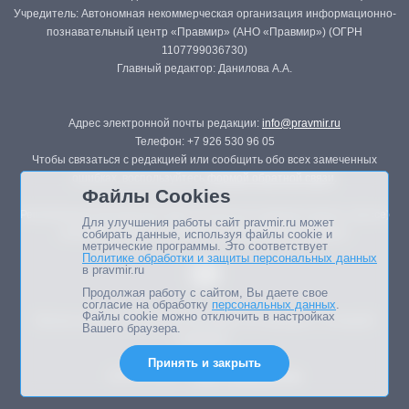
Учредитель: Автономная некоммерческая организация информационно-
познавательный центр «Правмир» (АНО «Правмир») (ОГРН
1107799036730)
Главный редактор: Данилова А.А.
Адрес электронной почты редакции:
info@pravmir.ru
Телефон: +7 926 530 96 05
Чтобы связаться с редакцией или сообщить обо всех замеченных
ошибках, воспользуйтесь
формой обратной связи
.
Файлы Cookies
Републикация материалов сайта в печатных изданиях (книгах, прессе)
Для улучшения работы сайт pravmir.ru может
возможна только с письменного разрешения редакции.
собирать данные, используя файлы cookie и
метрические программы. Это соответствует
Политике обработки и защиты персональных данных
в pravmir.ru
Продолжая работу с сайтом, Вы даете свое
согласие на обработку
персональных данных
.
Файлы cookie можно отключить в настройках
Мнение авторов статей портала может не совпадать с позицией
Вашего браузера.
редакции.
Принять и закрыть
Дизайн сайта -