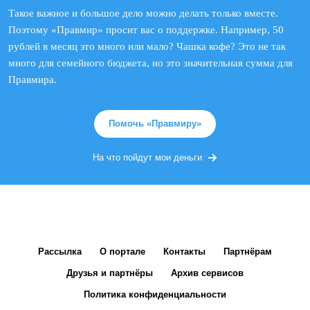
Такое важное и большое дело можно делать только вместе.
Поэтому «Правмир» просит вас о поддержке. Например, 50
рублей в месяц это много или мало? Чашка кофе? Это не так
много для семейного бюджета, но это значительная сумма для
Правмира.
Помочь «Правмиру»
На что пойдут мои деньги
Рассылка
О портале
Контакты
Партнёрам
Друзья и партнёры
Архив сервисов
Политика конфиденциальности