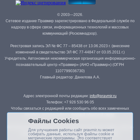
© 2003—2026.
Сетевое издание Правмир зарегистрировано в Федеральной службе по
надзору в сфере связи, информационных технологий и массовых
коммуникаций (Роскомнадзор).
Реестровая запись ЭЛ № ФС 77 – 85438 от 13.06.2023 г. (внесение
изменений в свидетельство ЭЛ ФС 77-44847 от 03.05.2011 г.)
Учредитель: Автономная некоммерческая организация информационно-
познавательный центр «Правмир» (АНО «Правмир») (ОГРН
1107799036730)
Главный редактор: Данилова А.А.
Адрес электронной почты редакции:
info@pravmir.ru
Телефон: +7 926 530 96 05
Чтобы связаться с редакцией или сообщить обо всех замеченных
ошибках, воспользуйтесь
формой обратной связи
.
Файлы Cookies
Републикация материалов сайта в печатных изданиях (книгах, прессе)
Для улучшения работы сайт pravmir.ru может
возможна только с письменного разрешения редакции.
собирать данные, используя файлы cookie и
метрические программы. Это соответствует