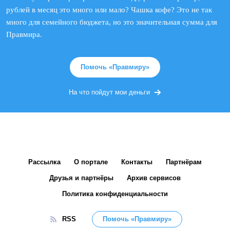
рублей в месяц это много или мало? Чашка кофе? Это не так
много для семейного бюджета, но это значительная сумма для
Правмира.
Помочь «Правмиру»
На что пойдут мои деньги
Рассылка
О портале
Контакты
Партнёрам
Друзья и партнёры
Архив сервисов
Политика конфиденциальности
RSS
Помочь «Правмиру»