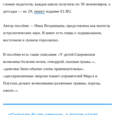
словам педагогов, каждая школа получила по 30 экземпляров, а
детсады — по 29,
пишет
издание Е1.RU.
Автор пособия — Нина Вохринцева, представлена как магистр
астрологических наук. В книге есть главы о зодиакальном,
восточном и лунном гороскопах.
В пособии есть такие описания: «У детей-Скорпионов
возможны болезни почек, геморрой, паховая грыжа..»,
«девочки-Змеи обычно очень привлекательны»,
«дисгармоничные энергии планет-управителей Марса и
Плутона делают возможными различные травмы, порезы,
ожоги..».
«Сначала было смешно, а потом стало