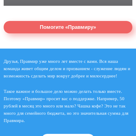
Помогите «Правмиру»
Друзья, Правмир уже много лет вместе с вами. Вся наша
команда живет общим делом и призванием - служение людям и
возможность сделать мир вокруг добрее и милосерднее!
Такое важное и большое дело можно делать только вместе.
Поэтому «Правмир» просит вас о поддержке. Например, 50
рублей в месяц это много или мало? Чашка кофе? Это не так
много для семейного бюджета, но это значительная сумма для
Правмира.