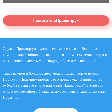
Помогите «Правмиру»
Друзья, Правмир уже много лет вместе с вами. Вся наша
команда живет общим делом и призванием - служение людям и
возможность сделать мир вокруг добрее и милосерднее!
Такое важное и большое дело можно делать только вместе.
Поэтому «Правмир» просит вас о поддержке. Например, 50
рублей в месяц это много или мало? Чашка кофе? Это не так
много для семейного бюджета, но это значительная сумма для
Правмира.