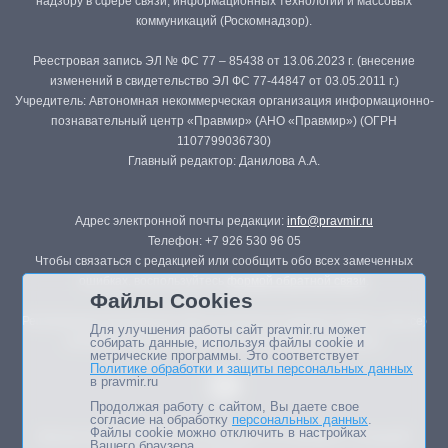
надзору в сфере связи, информационных технологий и массовых
коммуникаций (Роскомнадзор).
Реестровая запись ЭЛ № ФС 77 – 85438 от 13.06.2023 г. (внесение
изменений в свидетельство ЭЛ ФС 77-44847 от 03.05.2011 г.)
Учредитель: Автономная некоммерческая организация информационно-
познавательный центр «Правмир» (АНО «Правмир») (ОГРН
1107799036730)
Главный редактор: Данилова А.А.
Адрес электронной почты редакции:
info@pravmir.ru
Телефон: +7 926 530 96 05
Чтобы связаться с редакцией или сообщить обо всех замеченных
ошибках, воспользуйтесь
формой обратной связи
.
Файлы Cookies
Републикация материалов сайта в печатных изданиях (книгах, прессе)
Для улучшения работы сайт pravmir.ru может
возможна только с письменного разрешения редакции.
собирать данные, используя файлы cookie и
метрические программы. Это соответствует
Политике обработки и защиты персональных данных
в pravmir.ru
Продолжая работу с сайтом, Вы даете свое
согласие на обработку
персональных данных
.
Файлы cookie можно отключить в настройках
Мнение авторов статей портала может не совпадать с позицией
Вашего браузера.