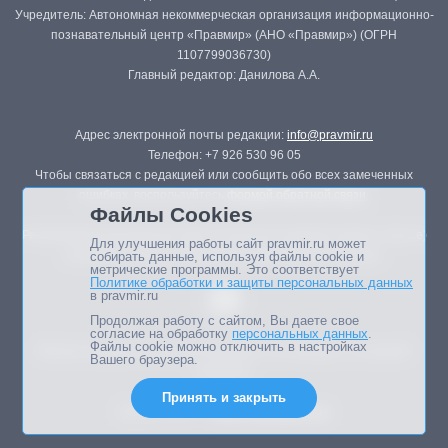
Учредитель: Автономная некоммерческая организация информационно-
познавательный центр «Правмир» (АНО «Правмир») (ОГРН
1107799036730)
Главный редактор: Данилова А.А.
Адрес электронной почты редакции:
info@pravmir.ru
Телефон: +7 926 530 96 05
Чтобы связаться с редакцией или сообщить обо всех замеченных
ошибках, воспользуйтесь
формой обратной связи
.
Файлы Cookies
Републикация материалов сайта в печатных изданиях (книгах, прессе)
Для улучшения работы сайт pravmir.ru может
возможна только с письменного разрешения редакции.
собирать данные, используя файлы cookie и
метрические программы. Это соответствует
Политике обработки и защиты персональных данных
в pravmir.ru
Продолжая работу с сайтом, Вы даете свое
согласие на обработку
персональных данных
.
Файлы cookie можно отключить в настройках
Мнение авторов статей портала может не совпадать с позицией
Вашего браузера.
редакции.
Принять и закрыть
Дизайн сайта -