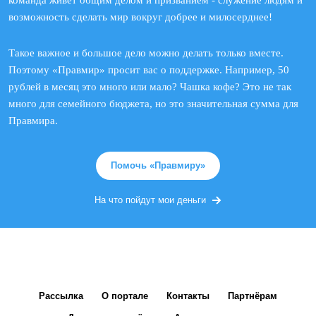
команда живет общим делом и призванием - служение людям и
возможность сделать мир вокруг добрее и милосерднее!
Такое важное и большое дело можно делать только вместе.
Поэтому «Правмир» просит вас о поддержке. Например, 50
рублей в месяц это много или мало? Чашка кофе? Это не так
много для семейного бюджета, но это значительная сумма для
Правмира.
Помочь «Правмиру»
На что пойдут мои деньги
Рассылка
О портале
Контакты
Партнёрам