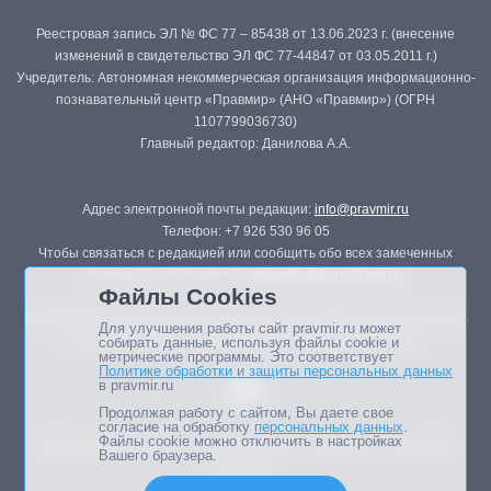
Реестровая запись ЭЛ № ФС 77 – 85438 от 13.06.2023 г. (внесение
изменений в свидетельство ЭЛ ФС 77-44847 от 03.05.2011 г.)
Учредитель: Автономная некоммерческая организация информационно-
познавательный центр «Правмир» (АНО «Правмир») (ОГРН
1107799036730)
Главный редактор: Данилова А.А.
Адрес электронной почты редакции:
info@pravmir.ru
Телефон: +7 926 530 96 05
Чтобы связаться с редакцией или сообщить обо всех замеченных
ошибках, воспользуйтесь
формой обратной связи
.
Файлы Cookies
Републикация материалов сайта в печатных изданиях (книгах, прессе)
Для улучшения работы сайт pravmir.ru может
возможна только с письменного разрешения редакции.
собирать данные, используя файлы cookie и
метрические программы. Это соответствует
Политике обработки и защиты персональных данных
в pravmir.ru
Продолжая работу с сайтом, Вы даете свое
согласие на обработку
персональных данных
.
Файлы cookie можно отключить в настройках
Мнение авторов статей портала может не совпадать с позицией
Вашего браузера.
редакции.