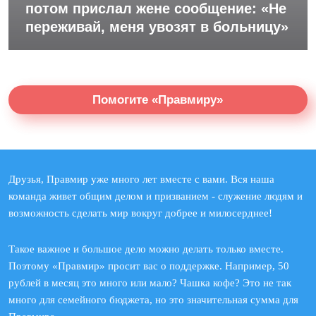
потом прислал жене сообщение: «Не
переживай, меня увозят в больницу»
Помогите «Правмиру»
Друзья, Правмир уже много лет вместе с вами. Вся наша
команда живет общим делом и призванием - служение людям и
возможность сделать мир вокруг добрее и милосерднее!
Такое важное и большое дело можно делать только вместе.
Поэтому «Правмир» просит вас о поддержке. Например, 50
рублей в месяц это много или мало? Чашка кофе? Это не так
много для семейного бюджета, но это значительная сумма для