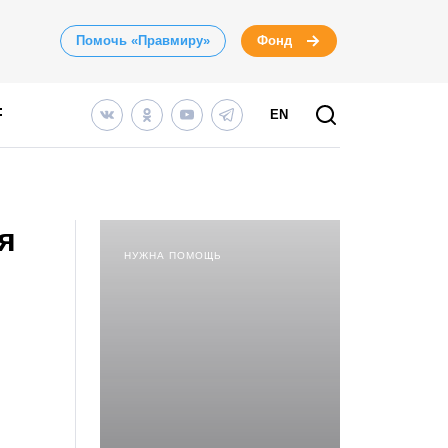
Помочь «Правмиру»
Фонд
EN
я
НУЖНА ПОМОЩЬ