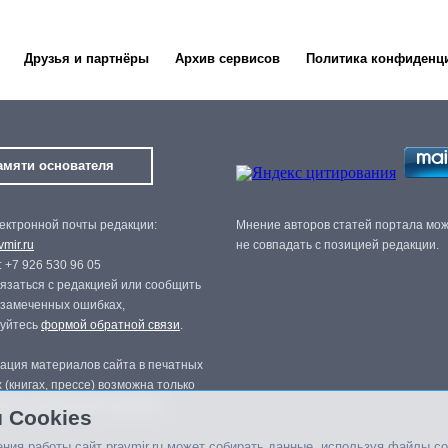
Друзья и партнёры
Архив сервисов
Политика конфиденц
амяти основателя
ектронной почты редакции:
Мнение авторов статей портала мо
mir.ru
не совпадать с позицией редакции.
 +7 926 530 96 05
язаться с редакцией или сообщить
 замеченных ошибках,
зуйтесь
формой обратной связи
.
ация материалов сайта в печатных
 (книгах, прессе) возможна только
нного разрешения редакции.
 Cookies
ния работы сайт pravmir.ru может собирать данные, используя файлы co