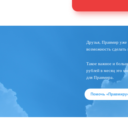
Друзья, Правмир уже 
возможность сделать 
Такое важное и больш
рублей в месяц это м
для Правмира.
Помочь «Правмиру