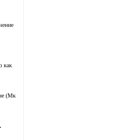
чение
о как
не (Мк
.