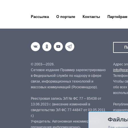
Рассылка
О портале
Контакты
Партнёрам
П
© 2003—2026.
Адрес эл
Сетевое издание Правмир зарегистрировано
info@prav
в Федеральной службе по надзору в сфере
Телефон:
связи, информационных технологий и
Чтобы св
массовых коммуникаций (Роскомнадзор).
обо всех
восполь
Реестровая запись ЭЛ № ФС 77 – 85438 от
13.06.2023 г. (внесение изменений в
Републик
свидетельство ЭЛ ФС 77-44847 от 03.05.2011
изданиях
г.)
с письме
Файлы
Учредитель: Автономная некоммерческая
организация информационно-
Для улучше