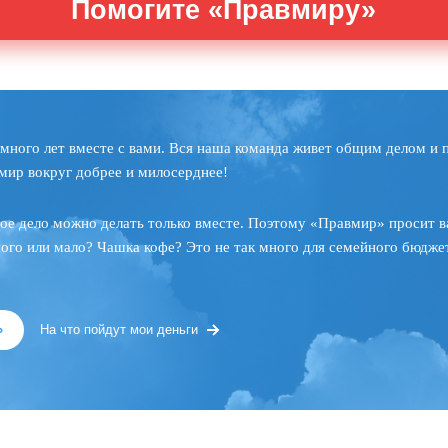
Помогите «Правмиру»
много лет вместе с вами. Вся наша команда живет общим делом и 
мир вокруг добрее и милосерднее!
ое дело можно делать только вместе. Поэтому «Правмир» просит в
ного или мало? Чашка кофе? Это не так много для семейного бюджет
»
На что пойдут мои деньги