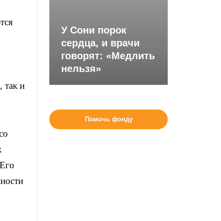
тся
У Сони порок
сердца, и врачи
говорят: «Медлить
нельзя»
 так и
Помочь фонду
со
х
 Его
жности