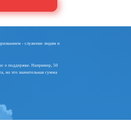
призванием - служение людям и
ас о поддержке. Например, 50
а, но это значительная сумма