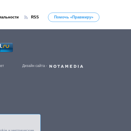
иальности
RSS
Помочь «Правмиру»
жет
Дизайн сайта -
okie и метрические