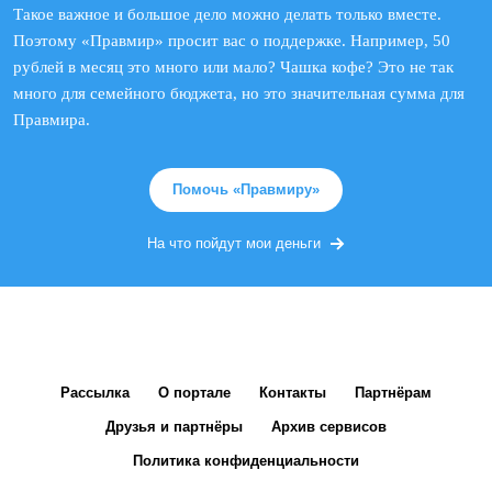
Такое важное и большое дело можно делать только вместе.
Поэтому «Правмир» просит вас о поддержке. Например, 50
рублей в месяц это много или мало? Чашка кофе? Это не так
много для семейного бюджета, но это значительная сумма для
Правмира.
Помочь «Правмиру»
На что пойдут мои деньги
Рассылка
О портале
Контакты
Партнёрам
Друзья и партнёры
Архив сервисов
Политика конфиденциальности