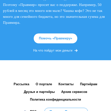
Поэтому «Правмир» просит вас о поддержке. Например, 50
рублей в месяц это много или мало? Чашка кофе? Это не так
много для семейного бюджета, но это значительная сумма для
Правмира.
Помочь «Правмиру»
На что пойдут мои деньги
Рассылка
О портале
Контакты
Партнёрам
Друзья и партнёры
Архив сервисов
Политика конфиденциальности