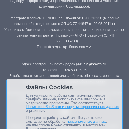
надзору в сфере связи, информационных технологий и массовых
коммуникаций (Роскомнадзор).
Реестровая запись ЭЛ № ФС 77 – 85438 от 13.06.2023 г. (внесение
изменений в свидетельство ЭЛ ФС 77-44847 от 03.05.2011 г.)
Учредитель: Автономная некоммерческая организация информационно-
познавательный центр «Правмир» (АНО «Правмир») (ОГРН
1107799036730)
Главный редактор: Данилова А.А.
Адрес электронной почты редакции:
info@pravmir.ru
Телефон: +7 926 530 96 05
Чтобы связаться с редакцией или сообщить обо всех замеченных
ошибках, воспользуйтесь
формой обратной связи
.
Файлы Cookies
Републикация материалов сайта в печатных изданиях (книгах, прессе)
Для улучшения работы сайт pravmir.ru может
возможна только с письменного разрешения редакции.
собирать данные, используя файлы cookie и
метрические программы. Это соответствует
Политике обработки и защиты персональных данных
в pravmir.ru
Продолжая работу с сайтом, Вы даете свое
согласие на обработку
персональных данных
.
Файлы cookie можно отключить в настройках
Мнение авторов статей портала может не совпадать с позицией
Вашего браузера.