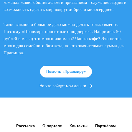
команда живет общим делом и призванием - служение людям и
возможность сделать мир вокруг добрее и милосерднее!
Такое важное и большое дело можно делать только вместе.
Поэтому «Правмир» просит вас о поддержке. Например, 50
рублей в месяц это много или мало? Чашка кофе? Это не так
много для семейного бюджета, но это значительная сумма для
Правмира.
Помочь «Правмиру»
На что пойдут мои деньги
Рассылка
О портале
Контакты
Партнёрам