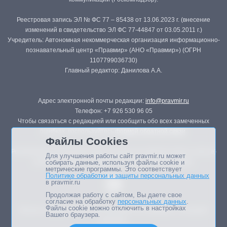
Реестровая запись ЭЛ № ФС 77 – 85438 от 13.06.2023 г. (внесение
изменений в свидетельство ЭЛ ФС 77-44847 от 03.05.2011 г.)
Учредитель: Автономная некоммерческая организация информационно-
познавательный центр «Правмир» (АНО «Правмир») (ОГРН
1107799036730)
Главный редактор: Данилова А.А.
Адрес электронной почты редакции:
info@pravmir.ru
Телефон: +7 926 530 96 05
Чтобы связаться с редакцией или сообщить обо всех замеченных
ошибках, воспользуйтесь
формой обратной связи
.
Файлы Cookies
Републикация материалов сайта в печатных изданиях (книгах, прессе)
Для улучшения работы сайт pravmir.ru может
возможна только с письменного разрешения редакции.
собирать данные, используя файлы cookie и
метрические программы. Это соответствует
Политике обработки и защиты персональных данных
в pravmir.ru
Продолжая работу с сайтом, Вы даете свое
согласие на обработку
персональных данных
.
Файлы cookie можно отключить в настройках
Мнение авторов статей портала может не совпадать с позицией
Вашего браузера.
редакции.